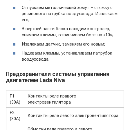
Отпускаем металлический хомут – стяжку с
резинового патрубка воздуховода. Извлекаем
его;
В верхней части блока находим контролер,
снимаем клеммы, отвинчиваем болт на «10»;
Извлекаем датчик, заменяем его новым;
Надеваем клеммы, устанавливаем патрубок
воздуховода.
Предохранители системы управления
двигателем Lada Niva
F1
Контакты реле правого
(30A)
электровентилятора
F2
Контакты реле левого электровентилятора
(30A)
Обмотки реле правого и левого