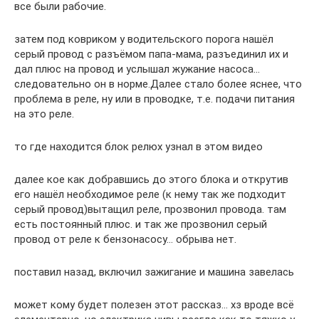
все были рабочие.
затем под ковриком у водительского порога нашёл
серый провод с разъёмом папа-мама, разъединил их и
дал плюс на провод и услышал жужание насоса…
следовательно он в норме.Далее стало более яснее, что
проблема в реле, ну или в проводке, т.е. подачи питания
на это реле.
то где находится блок релюх узнал в этом видео
далее кое как добравшись до этого блока и открутив
его нашёл необходимое реле (к нему так же подходит
серый провод)вытащил реле, прозвонил провода. там
есть постоянный плюс. и так же прозвонил серый
провод от реле к бензонасосу… обрыва нет.
поставил назад, включил зажигание и машина завелась
может кому будет полезен этот рассказ… хз вроде всё