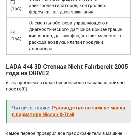
F3
электровентиляторов, контроллер,
(15A)
форсунки, катушка зажигания
Элементы обогрева управляющего и
диагностического датчиков концентрации
F4
кислорода, датчик фаз, датчик массового
(15A)
расхода воздуха, клапан продувки
адсорбера
LADA 4×4 3D Степная Nicht Fahrbereit 2005
года на DRIVE2
итак проблема отказа бензонасоса оказалась обидно
простой))
Читайте также:
Руководство по замене масла
в вариаторе Nissan X-Trail
самое первое проверил все предохранители в машине —