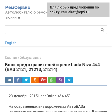
Перейти
РемСервис
Для любых предложений по
к
Автолюбителю о ремонте, обслуживании,
сайту: rsu-ekat@cp9.ru
контенту
тюнинге
Поиск:
English
Главная
»
Обслуживание
Блок предохранителей и реле Lada Niva 4×4
(ВАЗ 2121, 21213, 21214)
23 декабрь 2015 LadaOnline 464 458
На современных внедорожниках АвтоВАЗа
применяются инжекторные силовые агрегаты. В случае