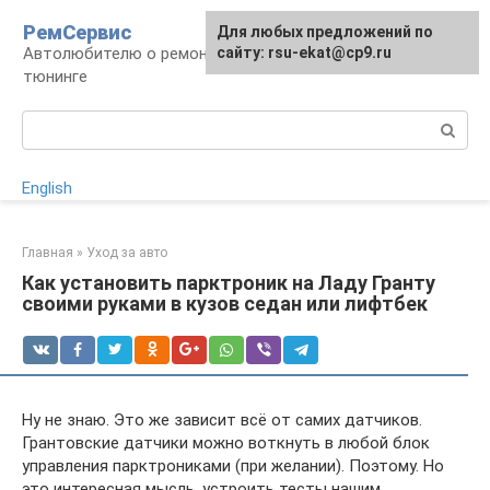
Перейти
РемСервис
Для любых предложений по
к
Автолюбителю о ремонте, обслуживании,
сайту: rsu-ekat@cp9.ru
контенту
тюнинге
Поиск:
English
Главная
»
Уход за авто
Как установить парктроник на Ладу Гранту
своими руками в кузов седан или лифтбек
Ну не знаю. Это же зависит всё от самих датчиков.
Грантовские датчики можно воткнуть в любой блок
управления парктрониками (при желании). Поэтому. Но
это интересная мысль, устроить тесты нашим