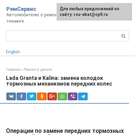
Перейти
РемСервис
Для любых предложений по
к
Автолюбителю о ремонте, обслуживании,
сайту: rsu-ekat@cp9.ru
контенту
тюнинге
Поиск:
English
Главная
»
Ремонт и детали
Lada Granta и Kalina: замена колодок
тормозных механизмов передних колес
Операции по замене передних тормозных