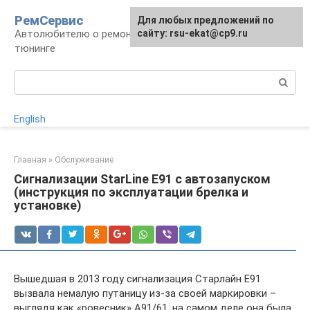
Перейти
РемСервис
Для любых предложений по
к
Автолюбителю о ремонте, обслуживании,
сайту: rsu-ekat@cp9.ru
контенту
тюнинге
Поиск:
English
Главная
»
Обслуживание
Сигнализации StarLine Е91 с автозапуском
(инструкция по эксплуатации брелка и
установке)
Вышедшая в 2013 году сигнализация Старлайн E91
вызвала немалую путаницу из-за своей маркировки –
выглядя как «ровесник» А91/61, на самом деле она была