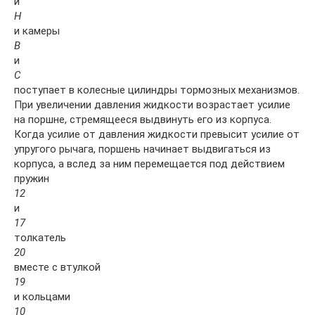
и
Н
и камеры
В
и
С
поступает в колесные цилиндры тормозных механизмов.
При увеличении давления жидкости возрастает усилие
на поршне, стремящееся выдвинуть его из корпуса.
Когда усилие от давления жидкости превысит усилие от
упругого рычага, поршень начинает выдвигаться из
корпуса, а вслед за ним перемещается под действием
пружин
12
и
17
толкатель
20
вместе с втулкой
19
и кольцами
10