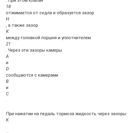
. При этом клапан
18
отжимается от седла и образуется зазор
Н
, а также зазор
К
между головкой поршня и уплотнителем
21
. Через эти зазоры камеры
А
и
D
сообщаются с камерами
В
и
С
.
При нажатии на педаль тормоза жидкость через зазоры
К