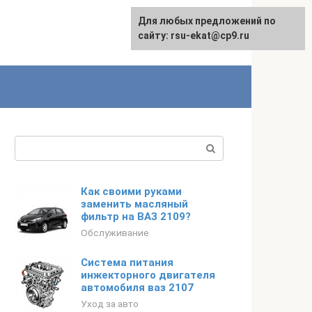
Для любых предложений по
English
сайту: rsu-ekat@cp9.ru
Поиск:
Как своими руками
заменить масляный
фильтр на ВАЗ 2109?
Обслуживание
Система питания
инжекторного двигателя
автомобиля ваз 2107
Уход за авто