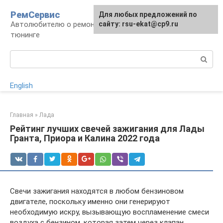
Перейти
РемСервис
Для любых предложений по
к
Автолюбителю о ремонте, обслуживании,
сайту: rsu-ekat@cp9.ru
контенту
тюнинге
Поиск:
English
Главная
»
Лада
Рейтинг лучших свечей зажигания для Лады
Гранта, Приора и Калина 2022 года
Свечи зажигания находятся в любом бензиновом
двигателе, поскольку именно они генерируют
необходимую искру, вызывающую воспламенение смеси
воздуха с бензином, которая затем через клапан