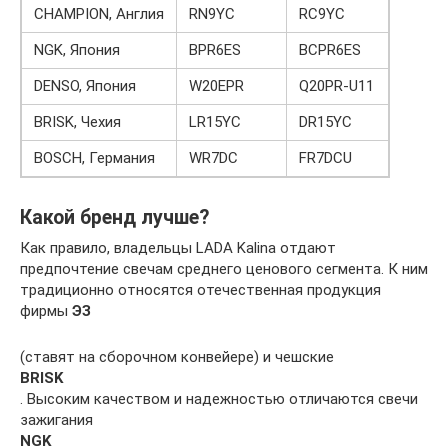
CHAMPION, Англия
RN9YC
RC9YC
NGK, Япония
BPR6ES
BCPR6ES
DENSO, Япония
W20EPR
Q20PR-U11
BRISK, Чехия
LR15YC
DR15YC
BOSCH, Германия
WR7DC
FR7DCU
Какой бренд лучше?
Как правило, владельцы LADA Kalina отдают
предпочтение свечам среднего ценового сегмента. К ним
традиционно относятся отечественная продукция
фирмы
ЭЗ
(ставят на сборочном конвейере) и чешские
BRISK
. Высоким качеством и надежностью отличаются свечи
зажигания
NGK