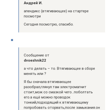
Андрей И.
апендикс (втягивающее) на стартере
посмотри
Сегодня посмотрю, спасибо.
Сообщение от
dvoeshnik22
а что делать – то. Втягивающее в сборе
менять или ?
Я бы сначала втягивающее
разобрал,глянул.там электромагнит
стоит,мож со смазкой чего…поболтать
его.а ещё можно проводок
тонкий,подходящий к втягивающему
попробовать оторвать,после замыкания.он