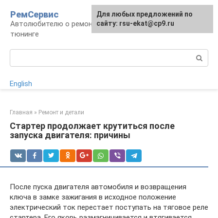
Перейти
РемСервис
Для любых предложений по
к
Автолюбителю о ремонте, обслуживании,
сайту: rsu-ekat@cp9.ru
контенту
тюнинге
Поиск:
English
Главная
»
Ремонт и детали
Стартер продолжает крутиться после
запуска двигателя: причины
После пуска двигателя автомобиля и возвращения
ключа в замке зажигания в исходное положение
электрический ток перестает поступать на тяговое реле
стартера. Его якорь размагничивается и втягивается