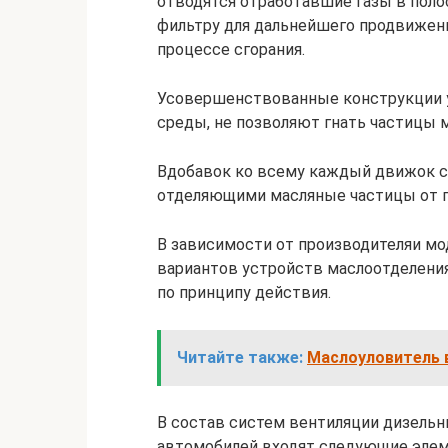
отводятся отработавшие газы в поло
фильтру для дальнейшего продвижени
процессе сгорания.
Усовершенствованные конструкции 
среды, не позволяют гнать частицы м
Вдобавок ко всему каждый движок 
отделяющими масляные частицы от га
В зависимости от производителяи м
вариантов устройств маслоотделения
по принципу действия.
Читайте также:
Маслоуловитель в
В состав систем вентиляции дизель
автомобилей входят следующие эле