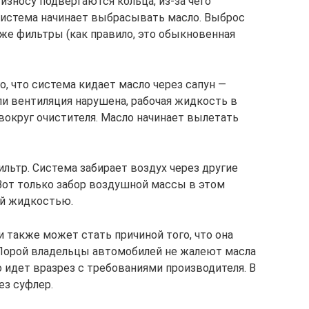
износу подвергаются кольца, из-за чего
система начинает выбрасывать масло. Выброс
уже фильтры (как правило, это обыкновенная
о, что система кидает масло через сапун —
ли вентиляция нарушена, рабочая жидкость в
вокруг очистителя. Масло начинает вылетать
ьтр. Система забирает воздух через другие
 Вот только забор воздушной массы в этом
ей жидкостью.
также может стать причиной того, что она
 Порой владельцы автомобилей не жалеют масла
о идет вразрез с требованиями производителя. В
ез суфлер.